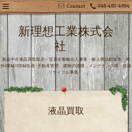
048-483-4894
Contact
新理想工業株式会
社
新品中古液晶買取販売・貿易全般輸出入事業・輸入商品卸販売・海
外OEM/ODM生産･不動産管理、建物の清掃、メンテナンス業・資源
リサイクル事業
液晶買取