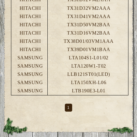
HITACHI
TX31D32VM2AAA
HITACHI
TX31D41VM2AAA
HITACHI
TX31D50VM2BAA
HITACHI
TX31D16VM2BAA
HITACHI
TX38D01/03VM1AAA
HITACHI
TX39D01VM1BAA
SAMSUNG
LTA104S1-L01/02
SAMSUNG
LTA120W1-T02
SAMSUNG
LLB121ST01(LED)
SAMSUNG
LTA150XH-L06
SAMSUNG
LTB190E3-L01
1