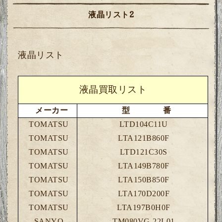
液晶リスト2
液晶リスト
液晶買取リスト
メーカー
型 番
TOMATSU
LTD104C11U
TOMATSU
LTA121B860F
TOMATSU
LTD121C30S
TOMATSU
LTA149B780F
TOMATSU
LTA150B850F
TOMATSU
LTA170D200F
TOMATSU
LTA197B0H0F
SANYO
TM080VG-22L01