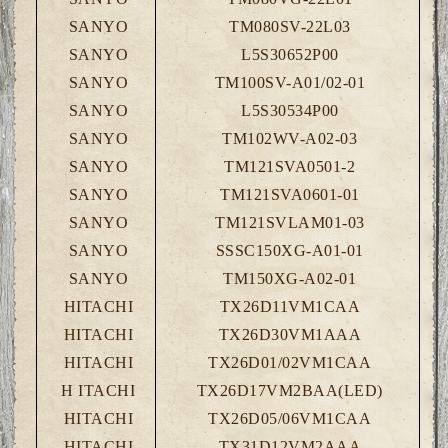
SANYO
TM080SV-22L03
SANYO
L5S30652P00
SANYO
TM100SV-A01/02-01
SANYO
L5S30534P00
SANYO
TM102WV-A02-03
SANYO
TM121SVA0501-2
SANYO
TM121SVA0601-01
SANYO
TM121SVLAM01-03
SANYO
SSSC150XG-A01-01
SANYO
TM150XG-A02-01
HITACHI
TX26D11VM1CAA
HITACHI
TX26D30VM1AAA
HITACHI
TX26D01/02VM1CAA
H ITACHI
TX26D17VM2BAA(LED)
HITACHI
TX26D05/06VM1CAA
HITACHI
TX31D12VM2AAA