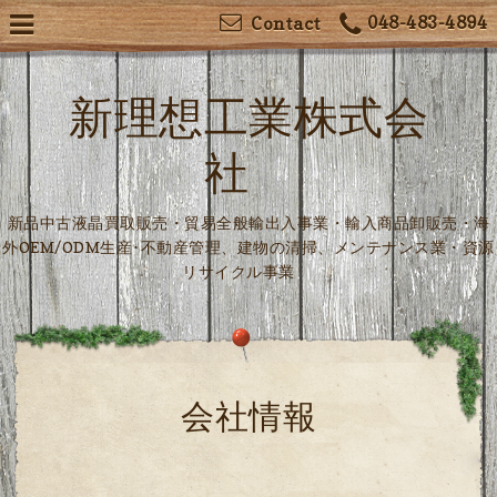
048-483-4894
Contact
新理想工業株式会
社
新品中古液晶買取販売・貿易全般輸出入事業・輸入商品卸販売・海
外OEM/ODM生産･不動産管理、建物の清掃、メンテナンス業・資源
リサイクル事業
会社情報