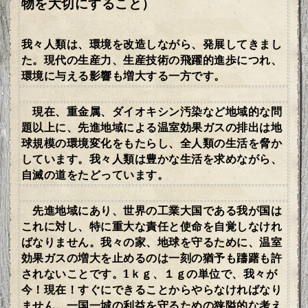
物を大切にすること）
我々人類は、環境を改造しながら、発展してきまし
た。現代の生産力、生産技術の飛躍的進歩につれ、
環境に与える影響も増大する一方です。
現在、重金属、ダイオキシン汚染など地域的な問
題以上に、先進地域による温室効果ガスの排出は地
球規模の環境変化をもたらし、全人類の生活を脅か
しています。我々人類は豊かな生活を求めながら、
自滅の道をたどっています。
先
進地域にあり、世界の工業大国である我が国は
これに対し、特に重大な責任と使命を自覚しなけれ
ばなりません。我々の家、地球を守るために、温室
効果ガスの増大を止めるのは一刻の猶予も躊躇も許
されないことです。
1
ｋｇ、１ｇの単位で、我々が
今！現在！すぐにできることからやらなければなり
ません。一国一城の利益を守るための狭隘的な考え