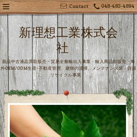
048-483-4894
Contact
新理想工業株式会
社
新品中古液晶買取販売・貿易全般輸出入事業・輸入商品卸販売・海
外OEM/ODM生産･不動産管理、建物の清掃、メンテナンス業・資源
リサイクル事業