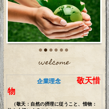
welcome
敬天惜
企業理念
物
（敬天：自然の摂理に従うこと、惜物：