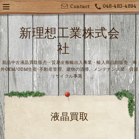
048-483-4894
Contact
新理想工業株式会
社
新品中古液晶買取販売・貿易全般輸出入事業・輸入商品卸販売・海
外OEM/ODM生産･不動産管理、建物の清掃、メンテナンス業・資源
リサイクル事業
液晶買取